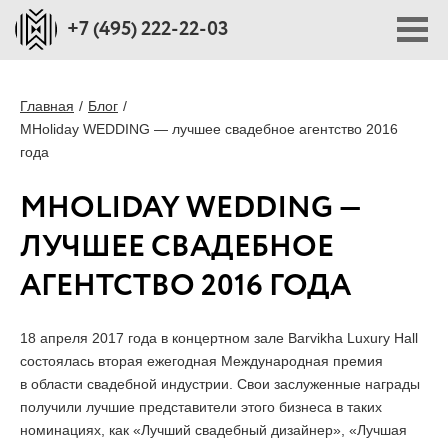
+7 (495) 222-22-03
ПОРТФОЛИО
Главная
Блог
MHoliday WEDDING — лучшее свадебное агентство 2016
года
ПЛОЩАДКИ
MHOLIDAY WEDDING —
СТОИМОСТЬ
ЛУЧШЕЕ СВАДЕБНОЕ
АГЕНТСТВО 2016 ГОДА
БЛОГ
18 апреля 2017 года в концертном зале Barvikha Luxury Hall
О НАС
состоялась вторая ежегодная Международная премия
в области свадебной индустрии. Свои заслуженные награды
получили лучшие представители этого бизнеса в таких
ПРЕССА О НАС
номинациях, как «Лучший свадебный дизайнер», «Лучшая